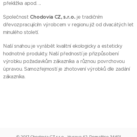
překližka apod. ...
Chodovia CZ, s.r.o.
Společnost
je tradičním
dřevozpracujícím výrobcem v regionu již od dvacátých let
minulého století.
Naší snahou je vyrábět kvalitní ekologicky a esteticky
hodnotné produkty. Naší předností je přizpůsobení
výrobku požadavkům zákazníka a různou povrchovou
úpravou. Samozřejmostí je zhotovení výrobků dle zadání
zákazníka.
© 2017 Chodovia CZ s.r.o. , Husova 42, Domažlice 34401